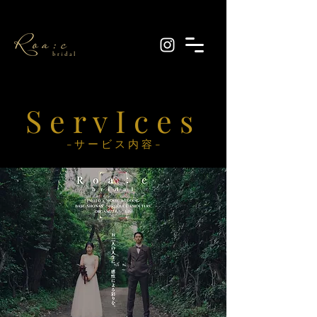
S e r v
I
c e s
​- サ ー ビ ス 内 容 -