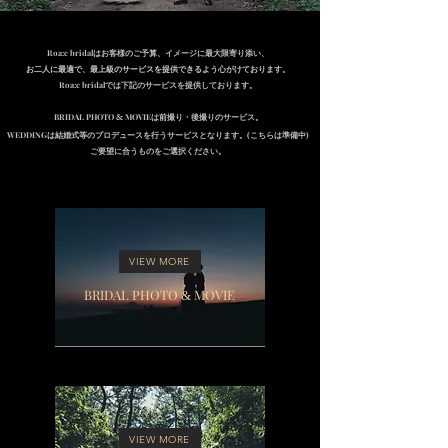
Roa:c
bridalはお客様のご予算、イメージに最大限寄り添い、
お二人に最適で、最上級
の​
サービスを提供できるよう心がけており
ます。
Roa:c bridalでは下記のサービスを提供しております。
BRIDAL PHOTO
&
MOVIEは前撮り・後撮りのサービス。
WEDDINGは結婚式等のプロデュースを行うサービスとなります。(こちらは準備中)
ご要望に合うものをご選択ください。
VIEW MORE
BRIDAL PHOTO
MOVIE
&
VIEW MORE